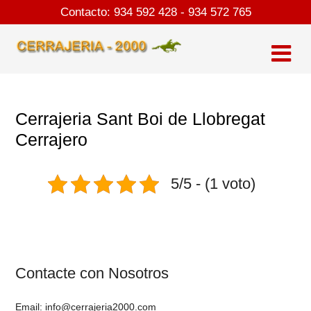
Skip
Contacto:
934 592 428
-
934 572 765
to
content
Cerrajeria Sant Boi de Llobregat
Cerrajero
5/5 - (1 voto)
Contacte con Nosotros
Email: info@cerrajeria2000.com