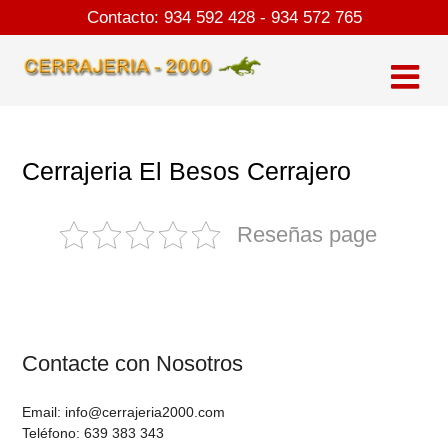
Skip
Contacto:
934 592 428
-
934 572 765
to
content
Cerrajeria El Besos Cerrajero
Reseñas page
Contacte con Nosotros
Email: info@cerrajeria2000.com
Teléfono: 639 383 343