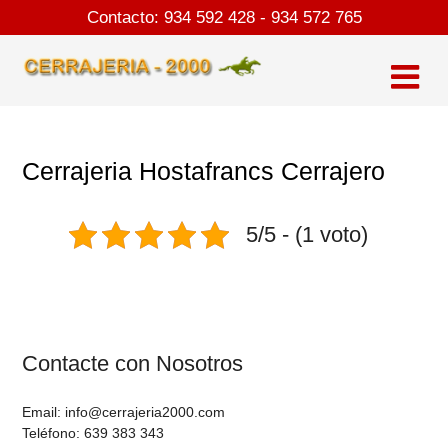
Skip
Contacto:
934 592 428
-
934 572 765
to
content
Cerrajeria Hostafrancs Cerrajero
5/5 - (1 voto)
Contacte con Nosotros
Email: info@cerrajeria2000.com
Teléfono: 639 383 343