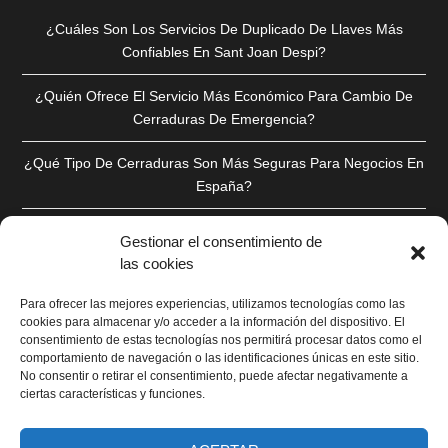
¿Cuáles Son Los Servicios De Duplicado De Llaves Más
Confiables En Sant Joan Despi?
¿Quién Ofrece El Servicio Más Económico Para Cambio De
Cerraduras De Emergencia?
¿Qué Tipo De Cerraduras Son Más Seguras Para Negocios En
España?
¿Qué Opciones Existen Para Mejorar La Seguridad En Mi
Gestionar el consentimiento de
Hogar?
las cookies
Quiero Mejorar La Seguridad De Mi Hogar. ¿Dónde Puedo
Para ofrecer las mejores experiencias, utilizamos tecnologías como las
Encontrar Asesoramiento Especializado?
cookies para almacenar y/o acceder a la información del dispositivo. El
consentimiento de estas tecnologías nos permitirá procesar datos como el
comportamiento de navegación o las identificaciones únicas en este sitio.
No consentir o retirar el consentimiento, puede afectar negativamente a
ciertas características y funciones.