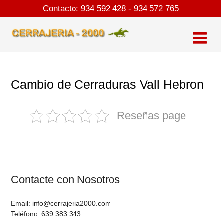
Skip
Contacto:
934 592 428
-
934 572 765
to
content
Cambio de Cerraduras Vall Hebron
Reseñas page
Contacte con Nosotros
Email: info@cerrajeria2000.com
Teléfono: 639 383 343